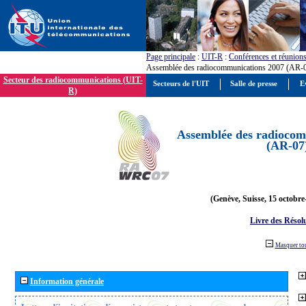
Page principale
:
UIT-R
:
Conférences et réunion
Assemblée des radiocommunications 2007 (AR-
Secteur des radiocommunications (UIT-
Secteurs de l'UIT
Salle de presse
E
R)
Assemblée des radiocom
(AR-07
(Genève, Suisse, 15 octobre
Livre des Résol
Masquer to
Information générale