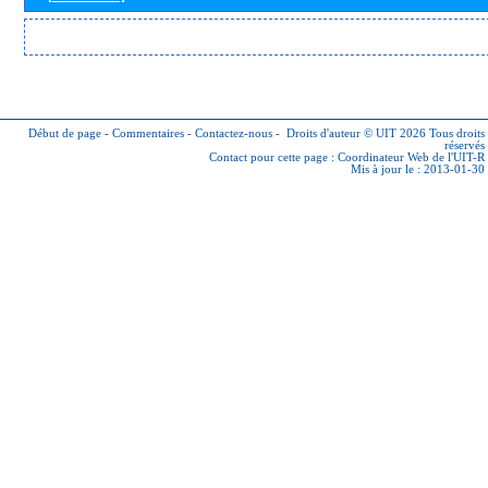
Début de page
-
Commentaires
-
Contactez-nous
-
Droits d'auteur © UIT 2026
Tous droits
réservés
Contact pour cette page :
Coordinateur Web de l'UIT-R
Mis à jour le : 2013-01-30