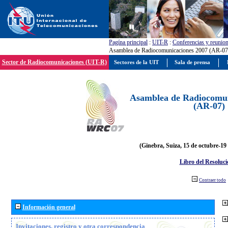
Pagína principal
:
UIT-R
:
Conferencias y reunio
Asamblea de Radiocomunicaciones 2007 (AR-07
Sector de Radiocomunicaciones (UIT-R)
Sectores de la UIT
Sala de prensa
Asamblea de Radiocomun
(AR-07)
(Ginebra, Suiza, 15 de octubre-19
Libro del Resoluci
Contraer todo
Información general
Invitaciones, registro y otra correspondencia