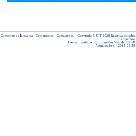
Comienzo de la página
-
Comentarios
-
Contáctenos
-
Copyright © UIT 2026
Reservados todos
los derechos
Contacto público :
Coordenador Web del UIT-R
Actualizado el : 2013-01-30