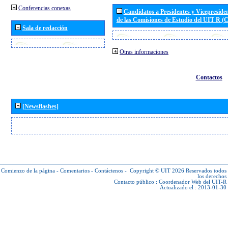
Conferencias conexas
Candidatos a Presidentes y Vicepreside
de las Comisiones de Estudio del UIT R 
Sala de redacción
Otras informaciones
Contactos
[Newsflashes]
Comienzo de la página
-
Comentarios
-
Contáctenos
-
Copyright © UIT 2026
Reservados todos
los derechos
Contacto público :
Coordenador Web del UIT-R
Actualizado el : 2013-01-30