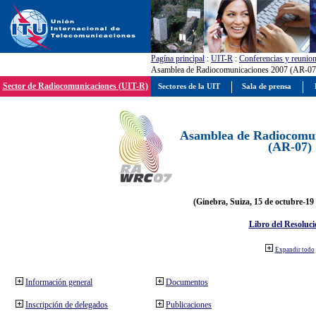
Pagína principal
:
UIT-R
:
Conferencias y reunio
Asamblea de Radiocomunicaciones 2007 (AR-07
Sector de Radiocomunicaciones (UIT-R)
Sectores de la UIT
Sala de prensa
Asamblea de Radiocomun
(AR-07)
(Ginebra, Suiza, 15 de octubre-19
Libro del Resoluci
Expandir todo
Información general
Documentos
Inscripción de delegados
Publicaciones