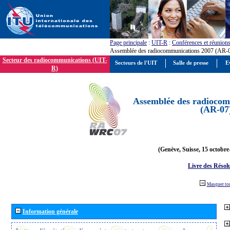
Page principale
:
UIT-R
:
Conférences et réunion
Assemblée des radiocommunications 2007 (AR-
Secteur des radiocommunications (UIT-
Secteurs de l'UIT
Salle de presse
E
R)
Assemblée des radiocom
(AR-07
(Genève, Suisse, 15 octobre
Livre des Résol
Masquer to
Information générale