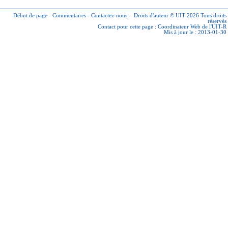
Début de page
-
Commentaires
-
Contactez-nous
-
Droits d'auteur © UIT 2026
Tous droits
réservés
Contact pour cette page :
Coordinateur Web de l'UIT-R
Mis à jour le : 2013-01-30