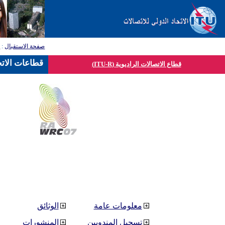
صفحة الاستقبال
:
ق
قطاعات الاتح
قطاع الاتصالات الراديوية (ITU-R)
معلومات عامة
الوثائق
تسجيل المندوبين
المنشورات