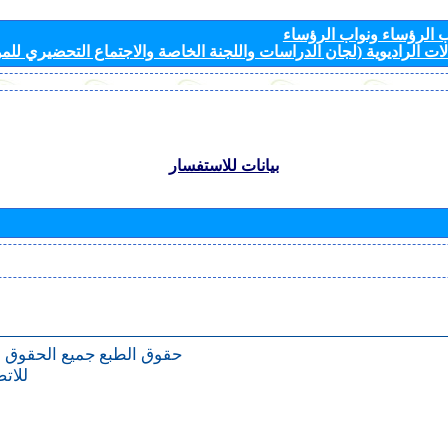
الرؤساء ونواب الرؤساء
ات الراديوية (لجان الدراسات واللجنة الخاصة والاجتماع التحضيري للمؤ
بيانات للاستفسار
حقوق الطبع
جميع الحقوق 
للات