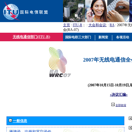
主页
:
ITU-R
； :
大会和会议
; :
RA
: 2007
会(RA-07)
无线电通信部门(ITU-R)
国际电联三大部门
新闻室
各项活动
2007年无线电通信全会(
(2007年10月15日-10月19日
«决议汇编»
全部收缩
一般信息
邀请函、注册和其它函件