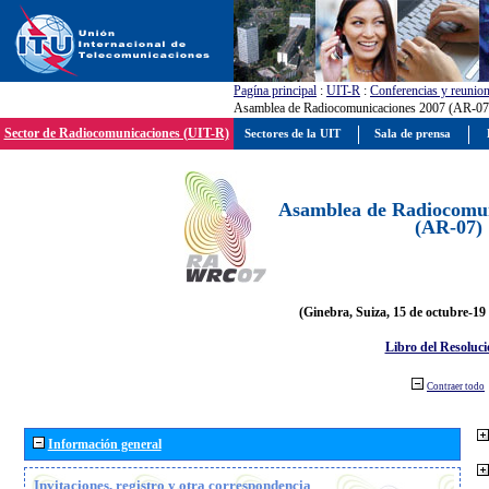
Pagína principal
:
UIT-R
:
Conferencias y reunio
Asamblea de Radiocomunicaciones 2007 (AR-07
Sector de Radiocomunicaciones (UIT-R)
Sectores de la UIT
Sala de prensa
Asamblea de Radiocomun
(AR-07)
(Ginebra, Suiza, 15 de octubre-19
Libro del Resoluci
Contraer todo
Información general
Invitaciones, registro y otra correspondencia