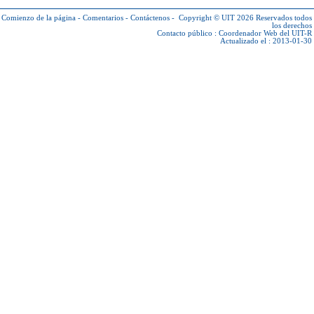
Comienzo de la página
-
Comentarios
-
Contáctenos
-
Copyright © UIT 2026
Reservados todos
los derechos
Contacto público :
Coordenador Web del UIT-R
Actualizado el : 2013-01-30