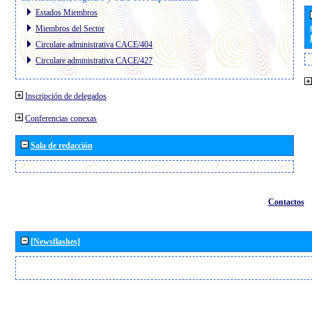
Estados Miembros
Miembros del Sector
Circulare administrativa CACE/404
Circulare administrativa CACE/427
Inscripción de delegados
Conferencias conexas
Sala de redacción
Contactos
[Newsflashes]