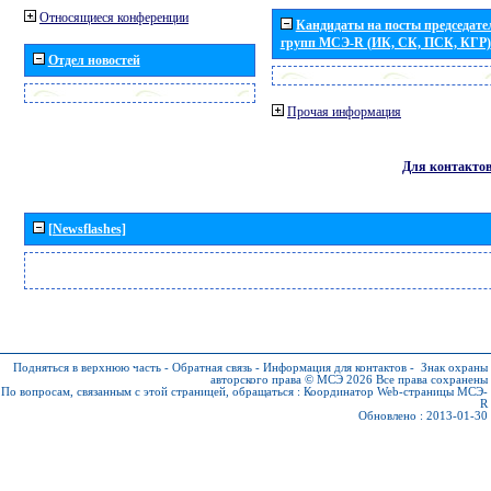
Относящиеся конференции
Кандидаты на посты председател
групп МСЭ-R (ИК, СК, ПСК, КГР)
Отдел новостей
Прочая информация
Для контакто
[Newsflashes]
Подняться в верхнюю часть
-
Обратная связь
-
Информация для контактов
-
Знак охраны
авторского права © МСЭ 2026
Все права сохранены
По вопросам, связанным с этой страницей, обращаться :
Координатор Web-страницы МСЭ-
R
Обновлено : 2013-01-30