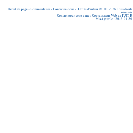
Début de page
-
Commentaires
-
Contactez-nous
-
Droits d'auteur © UIT 2026
Tous droits
réservés
Contact pour cette page :
Coordinateur Web de l'UIT-R
Mis à jour le : 2013-01-30