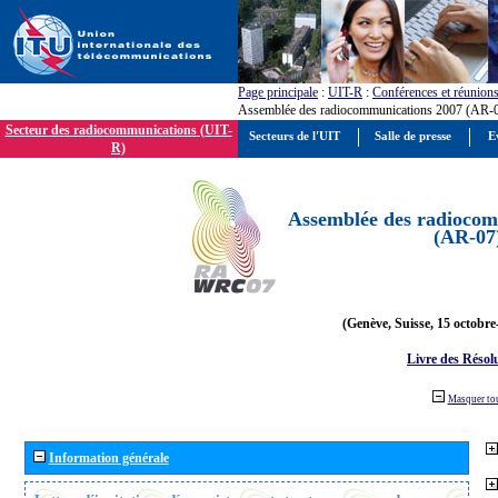
Page principale
:
UIT-R
:
Conférences et réunion
Assemblée des radiocommunications 2007 (AR-
Secteur des radiocommunications (UIT-
Secteurs de l'UIT
Salle de presse
E
R)
Assemblée des radiocom
(AR-07
(Genève, Suisse, 15 octobre
Livre des Résol
Masquer to
Information générale