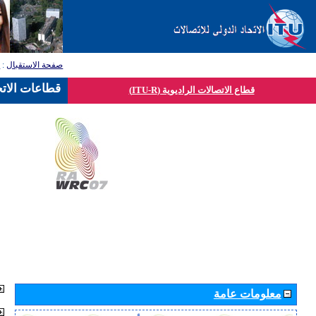
صفحة الاستقبال
:
ق
قطاعات الاتح
قطاع الاتصالات الراديوية (ITU-R)
معلومات عامة