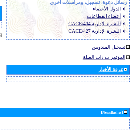
رسائل دعوة، تسجيل، ومراسلات أخرى
الدول الأعضاء
أعضاء القطاعات
النشرة الإدارية CACE/404
النشرة الإدارية CACE/427
تسجيل المندوبين
المؤتمرات ذات الصلة
غرفة الأخبار
[Newsflashes]