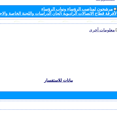
مرشحون لمناصب الرؤساء ونواب الرؤساء
لأفرقة قطاع الاتصالات الراديوية (لجان الدراسات واللجنة الخاصة والا
معلومات أخرى
بيانات للاستفسار