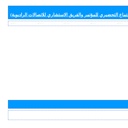
جتماع التحضيري للمؤتمر والفريق الاستشاري للاتصالات الراديوية)