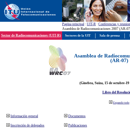
Pagína principal
:
UIT-R
:
Conferencias y reunio
Asamblea de Radiocomunicaciones 2007 (AR-07
Sector de Radiocomunicaciones (UIT-R)
Sectores de la UIT
Sala de prensa
Asamblea de Radiocomun
(AR-07)
(Ginebra, Suiza, 15 de octubre-19
Libro del Resoluci
Expandir todo
Información general
Documentos
Inscripción de delegados
Publicaciones