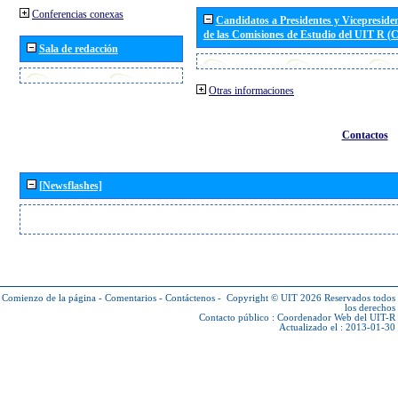
Conferencias conexas
Candidatos a Presidentes y Vicepreside
de las Comisiones de Estudio del UIT R 
Sala de redacción
Otras informaciones
Contactos
[Newsflashes]
Comienzo de la página
-
Comentarios
-
Contáctenos
-
Copyright © UIT 2026
Reservados todos
los derechos
Contacto público :
Coordenador Web del UIT-R
Actualizado el : 2013-01-30