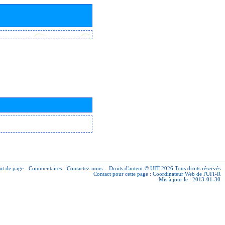
ut de page
-
Commentaires
-
Contactez-nous
-
Droits d'auteur © UIT 2026
Tous droits réservés
Contact pour cette page :
Coordinateur Web de l'UIT-R
Mis à jour le : 2013-01-30