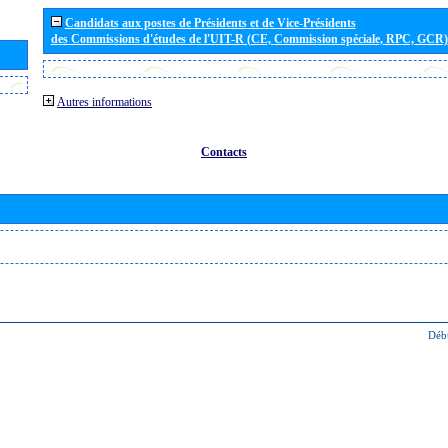
Candidats aux postes de Présidents et de Vice-Présidents
des Commissions d'études de l'UIT-R (CE, Commission spéciale, RPC, GCR)
Autres informations
Contacts
Déb