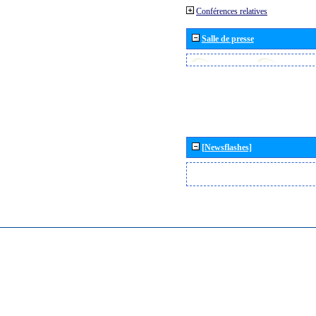
Conférences relatives
Salle de presse
[Newsflashes]