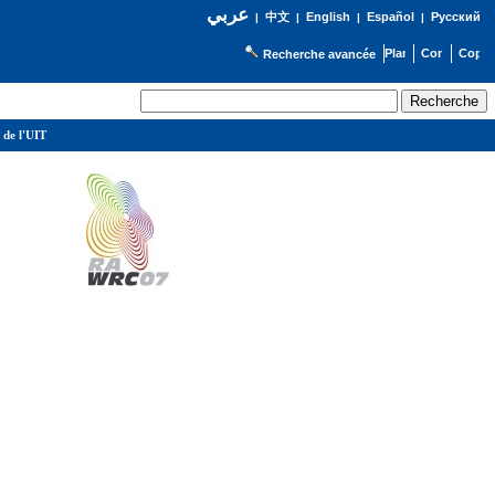
عربي
English
Español
Русский
|
中文
|
|
|
Recherche avancée
 de l'UIT