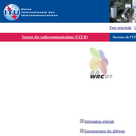
Page principale
:
Secteur des radiocommunications (UIT-R)
Secteurs de l'U
Information générale
Enregistrement des délégués