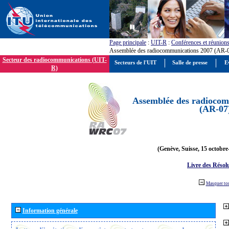
Page principale
:
UIT-R
:
Conférences et réunion
Assemblée des radiocommunications 2007 (AR-
Secteur des radiocommunications (UIT-
Secteurs de l'UIT
Salle de presse
E
R)
Assemblée des radiocom
(AR-07
(Genève, Suisse, 15 octobre
Livre des Résol
Masquer to
Information générale