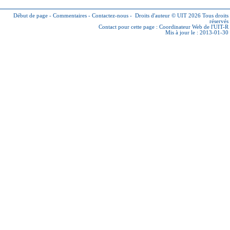
Début de page
-
Commentaires
-
Contactez-nous
-
Droits d'auteur © UIT 2026
Tous droits
réservés
Contact pour cette page :
Coordinateur Web de l'UIT-R
Mis à jour le : 2013-01-30