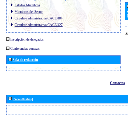
Estados Miembros
Miembros del Sector
Circulare administrativa CACE/404
Circulare administrativa CACE/427
Inscripción de delegados
Conferencias conexas
Sala de redacción
Contactos
[Newsflashes]