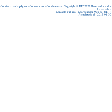
Comienzo de la página
-
Comentarios
-
Contáctenos
-
Copyright © UIT 2026
Reservados todos
los derechos
Contacto público :
Coordenador Web del UIT-R
Actualizado el : 2013-01-30