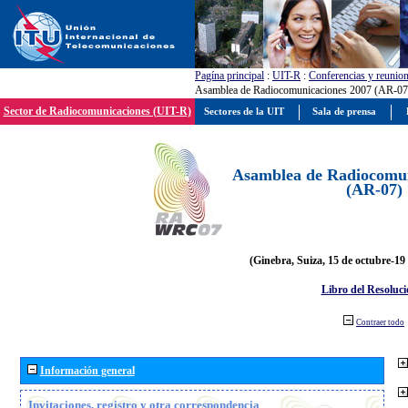
Pagína principal
:
UIT-R
:
Conferencias y reunio
Asamblea de Radiocomunicaciones 2007 (AR-07
Sector de Radiocomunicaciones (UIT-R)
Sectores de la UIT
Sala de prensa
Asamblea de Radiocomun
(AR-07)
(Ginebra, Suiza, 15 de octubre-19
Libro del Resoluci
Contraer todo
Información general
Invitaciones, registro y otra correspondencia