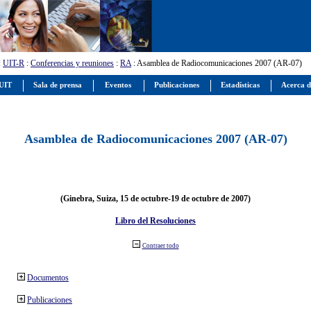
:
UIT-R
:
Conferencias y reuniones
:
RA
: Asamblea de Radiocomunicaciones 2007 (AR-07)
 UIT
Sala de prensa
Eventos
Publicaciones
Estadísticas
Acerca d
Asamblea de Radiocomunicaciones 2007 (AR-07)
(Ginebra, Suiza, 15 de octubre-19 de octubre de 2007)
Libro del Resoluciones
Contraer todo
Documentos
Publicaciones