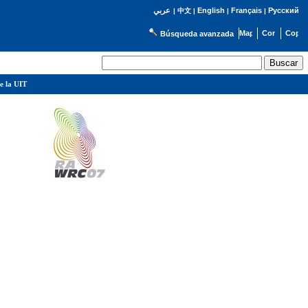
English
Français
Русский
عربي
|
中文
|
|
|
Búsqueda avanzada
e la UIT