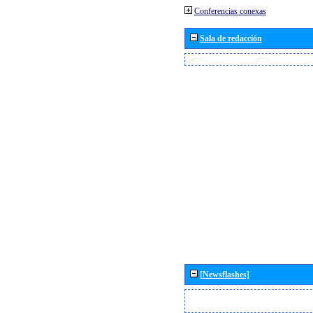
Conferencias conexas
Sala de redacción
[Newsflashes]