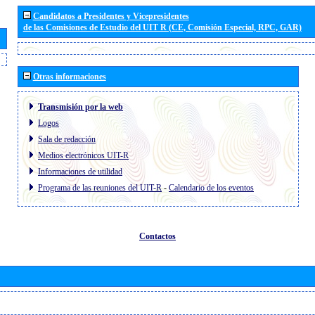
Candidatos a Presidentes y Vicepresidentes
de las Comisiones de Estudio del UIT R (CE, Comisión Especial, RPC, GAR)
Otras informaciones
Transmisión por la web
Logos
Sala de redacción
Medios electrónicos UIT-R
Informaciones de utilidad
Programa de las reuniones del UIT-R
-
Calendario de los eventos
Contactos