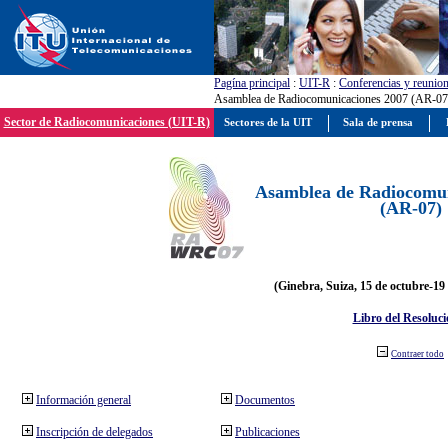
Pagína principal
:
UIT-R
:
Conferencias y reunio
Asamblea de Radiocomunicaciones 2007 (AR-07
Sector de Radiocomunicaciones (UIT-R)
Sectores de la UIT
Sala de prensa
Asamblea de Radiocomun
(AR-07)
(Ginebra, Suiza, 15 de octubre-19
Libro del Resoluci
Contraer todo
Información general
Documentos
Inscripción de delegados
Publicaciones