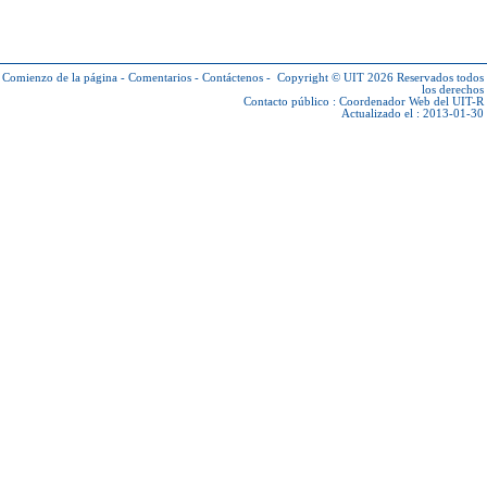
Comienzo de la página
-
Comentarios
-
Contáctenos
-
Copyright © UIT 2026
Reservados todos
los derechos
Contacto público :
Coordenador Web del UIT-R
Actualizado el : 2013-01-30