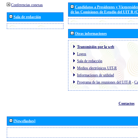
Conferencias conexas
Candidatos a Presidentes y Vicepreside
de las Comisiones de Estudio del UIT R 
Sala de redacción
Otras informaciones
Transmisión por la web
Logos
Sala de redacción
Medios electrónicos UIT-R
Informaciones de utilidad
Programa de las reuniones del UIT-R
-
Ca
Contactos
[Newsflashes]