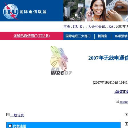
主页
:
ITU-R
； :
大会和会议
; :
RA
: 2007
无线电通信部门(ITU-R)
国际电联三大部门
新闻室
各项活动
2007年无线电通信
(2007年10月15日-10
«决议汇
全部收
一般信息
代表注册