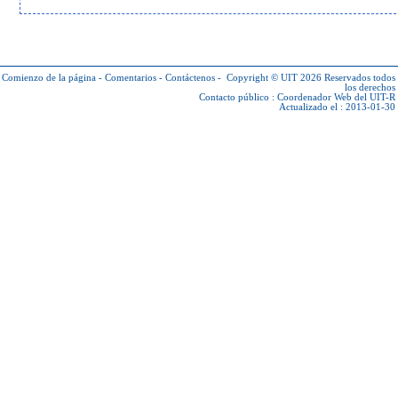
Comienzo de la página
-
Comentarios
-
Contáctenos
-
Copyright © UIT 2026
Reservados todos
los derechos
Contacto público :
Coordenador Web del UIT-R
Actualizado el : 2013-01-30