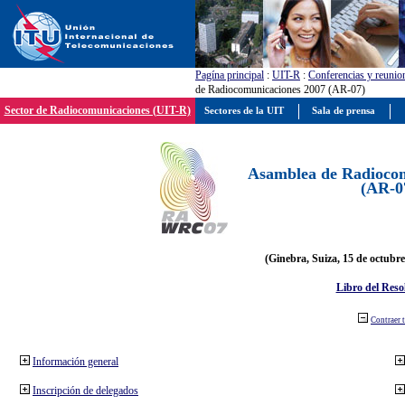
Pagína principal
:
UIT-R
:
Conferencias y reunio
de Radiocomunicaciones 2007 (AR-07)
Sector de Radiocomunicaciones (UIT-R)
Sectores de la UIT
Sala de prensa
Asamblea de Radiocom
(AR-0
(Ginebra, Suiza, 15 de octubre
Libro del Reso
Contraer 
Información general
Inscripción de delegados