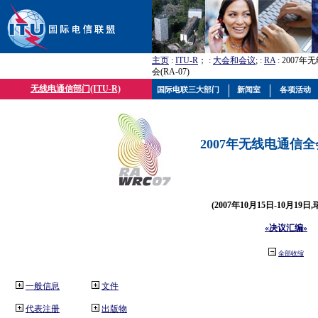
主页
:
ITU-R
； :
大会和会议
; :
RA
: 2007
会(RA-07)
无线电通信部门(ITU-R)
国际电联三大部门
新闻室
各项活动
2007年无线电通信全会(
(2007年10月15日-10月19日
«决议汇编»
全部收缩
一般信息
文件
代表注册
出版物