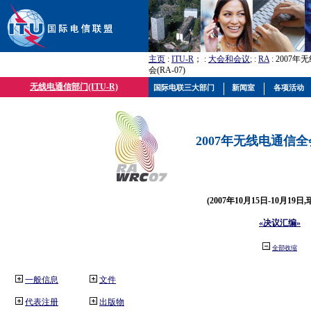
主页
:
ITU-R
； :
大会和会议
; :
RA
: 2007
会(RA-07)
无线电通信部门(ITU-R)
国际电联三大部门
新闻室
各项活动
2007年无线电通信全会(
(2007年10月15日-10月19日
«决议汇编»
全部收缩
一般信息
文件
代表注册
出版物