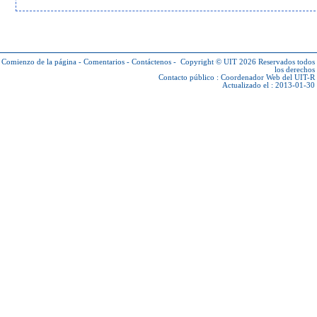
Comienzo de la página
-
Comentarios
-
Contáctenos
-
Copyright © UIT 2026
Reservados todos
los derechos
Contacto público :
Coordenador Web del UIT-R
Actualizado el : 2013-01-30