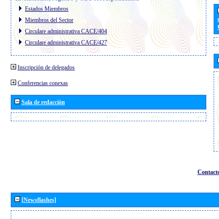
Estados Miembros
Miembros del Sector
Circulare administrativa CACE/404
Circulare administrativa CACE/427
Inscripción de delegados
Conferencias conexas
Sala de redacción
Contact
[Newsflashes]