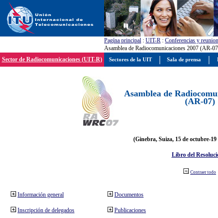
Pagína principal
:
UIT-R
:
Conferencias y reunio
Asamblea de Radiocomunicaciones 2007 (AR-07
Sector de Radiocomunicaciones (UIT-R)
Sectores de la UIT
Sala de prensa
Asamblea de Radiocomun
(AR-07)
(Ginebra, Suiza, 15 de octubre-19
Libro del Resoluci
Contraer todo
Información general
Documentos
Inscripción de delegados
Publicaciones