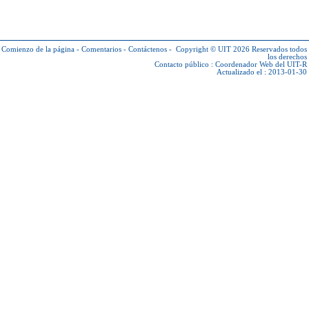
Comienzo de la página
-
Comentarios
-
Contáctenos
-
Copyright © UIT 2026
Reservados todos
los derechos
Contacto público :
Coordenador Web del UIT-R
Actualizado el : 2013-01-30