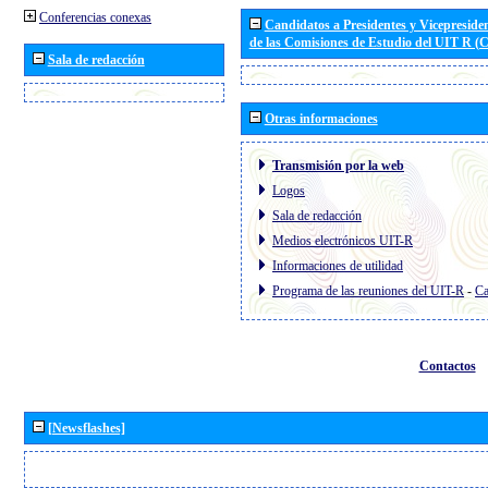
Conferencias conexas
Candidatos a Presidentes y Vicepreside
de las Comisiones de Estudio del UIT R 
Sala de redacción
Otras informaciones
Transmisión por la web
Logos
Sala de redacción
Medios electrónicos UIT-R
Informaciones de utilidad
Programa de las reuniones del UIT-R
-
Ca
Contactos
[Newsflashes]