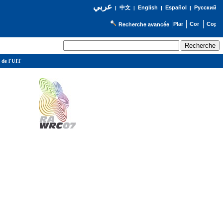
عربي
English
Español
Русский
|
中文
|
|
|
Recherche avancée
 de l'UIT