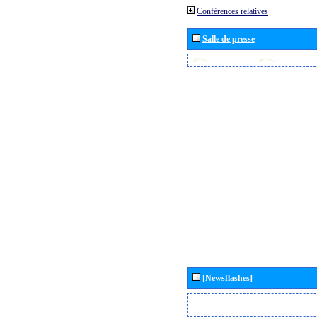
Conférences relatives
Salle de presse
[Newsflashes]