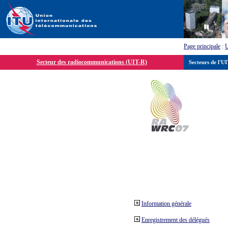
Page principale
:
Secteur des radiocommunications (UIT-R)
Secteurs de l'U
Information générale
Enregistrement des délégués