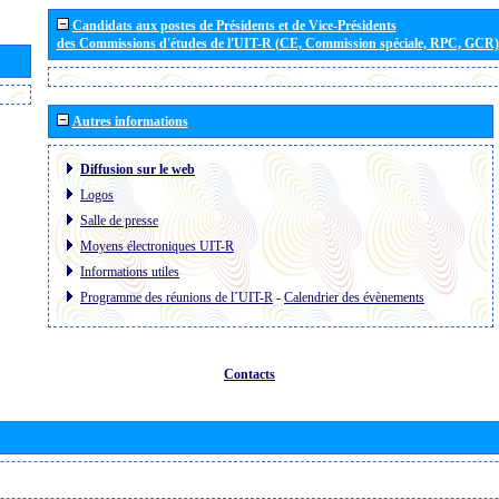
Candidats aux postes de Présidents et de Vice-Présidents
des Commissions d'études de l'UIT-R (CE, Commission spéciale, RPC, GCR)
Autres informations
Diffusion sur le web
Logos
Salle de presse
Moyens électroniques UIT-R
Informations utiles
Programme des réunions de l´UIT-R
-
Calendrier des évènements
Contacts