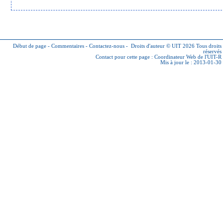
Début de page
-
Commentaires
-
Contactez-nous
-
Droits d'auteur © UIT 2026
Tous droits
réservés
Contact pour cette page :
Coordinateur Web de l'UIT-R
Mis à jour le : 2013-01-30