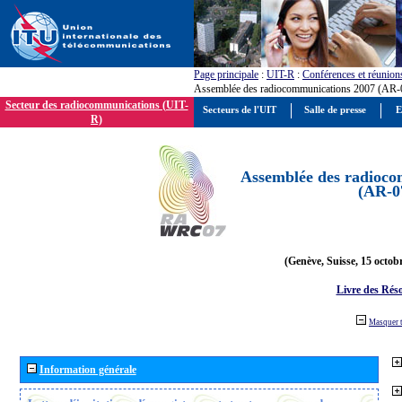
Page principale
:
UIT-R
:
Conférences et réunion
Assemblée des radiocommunications 2007 (AR-
Secteur des radiocommunications (UIT-
Secteurs de l'UIT
Salle de presse
E
R)
Assemblée des radioco
(AR-0
(Genève, Suisse, 15 octob
Livre des Réso
Masquer 
Information générale