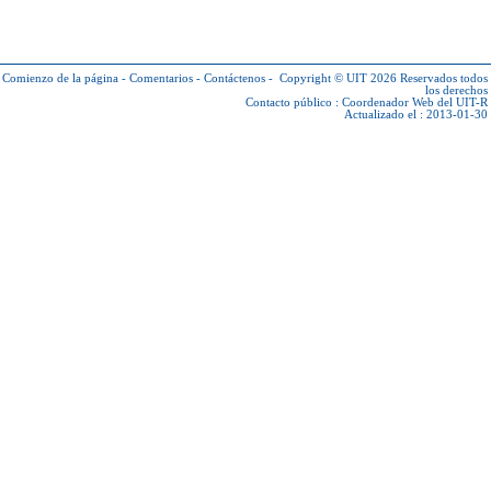
Comienzo de la página
-
Comentarios
-
Contáctenos
-
Copyright © UIT 2026
Reservados todos
los derechos
Contacto público :
Coordenador Web del UIT-R
Actualizado el : 2013-01-30