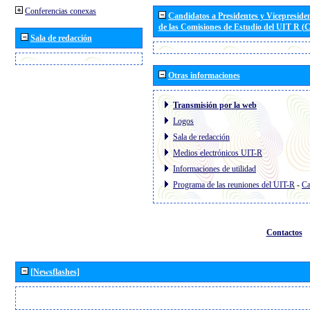
Conferencias conexas
Candidatos a Presidentes y Vicepreside
de las Comisiones de Estudio del UIT R 
Sala de redacción
Otras informaciones
Transmisión por la web
Logos
Sala de redacción
Medios electrónicos UIT-R
Informaciones de utilidad
Programa de las reuniones del UIT-R
-
Ca
Contactos
[Newsflashes]