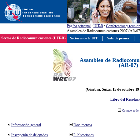
Pagína principal
:
UIT-R
:
Conferencias y reunio
Asamblea de Radiocomunicaciones 2007 (AR-07
Sector de Radiocomunicaciones (UIT-R)
Sectores de la UIT
Sala de prensa
Asamblea de Radiocomun
(AR-07)
(Ginebra, Suiza, 15 de octubre-19
Libro del Resoluci
Contraer todo
Información general
Documentos
Inscripción de delegados
Publicaciones