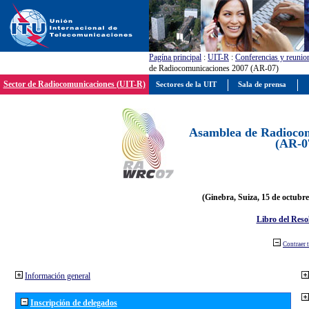
Pagína principal
:
UIT-R
:
Conferencias y reunio
de Radiocomunicaciones 2007 (AR-07)
Sector de Radiocomunicaciones (UIT-R)
Sectores de la UIT
Sala de prensa
Asamblea de Radiocom
(AR-0
(Ginebra, Suiza, 15 de octubre
Libro del Reso
Contraer 
Información general
Inscripción de delegados