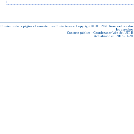
Comienzo de la página
-
Comentarios
-
Contáctenos
-
Copyright © UIT 2026
Reservados todos
los derechos
Contacto público :
Coordenador Web del UIT-R
Actualizado el : 2013-01-30