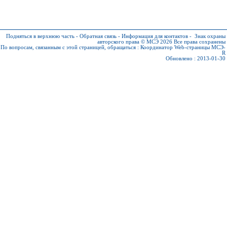
Подняться в верхнюю часть
-
Обратная связь
-
Информация для контактов
-
Знак охраны
авторского права © МСЭ 2026
Все права сохранены
По вопросам, связанным с этой страницей, обращаться :
Координатор Web-страницы МСЭ-
R
Обновлено : 2013-01-30