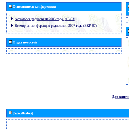
Относящиеся конференции
Ассамблея радиосвязи 2003 года (АР-03)
Всемирная конференция радиосвязи 2007 года (ВКР-07)
Отдел новостей
Для конта
[Newsflashes]