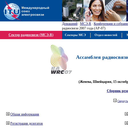
Домашний
:
МСЭ-R
:
Конференции и собрани
радиосвязи 2007 года (АР-07)
Сектор радиосвязи (МСЭ-R)
Секторы МСЭ
Отдел новостей
М
Ассамблея радиосвязи 
(Женева, Швейцария, 15 октября
Сборник рез
Свернуть
Общая информация
Регистрация делегатов