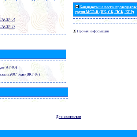
Кандидаты на посты председателей
групп МСЭ-R (ИК, СК, ПСК, КГР)
 CACE/404
 CACE/427
Прочая информация
да (АР-03)
связи 2007 года (ВКР-07)
Для контактов