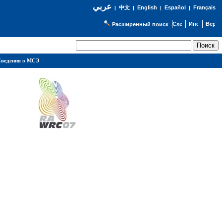
عربي
English
Español
Français
|
中文
|
|
|
Расширенный поиск
ведения о МСЭ