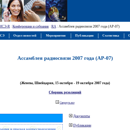
МСЭ-R
:
Конференции и собрания
:
RA
: Ассамблея радиосвязи 2007 года (АР-07)
МСЭ
Отдел новостей
Мероприятия
Публикации
Статистика
С
Ассамблея радиосвязи 2007 года (АР-07)
(Женева, Швейцария, 15 октября - 19 октября 2007 года)
Сборник резолюций
Свернуть все
Документы
Публикации
рация и прочая корреспонденция