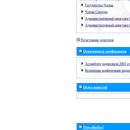
Государства-Члены
Члены Сектора
Административный циркуляр
Административный циркуляр
Регистрация делегатов
Относящиеся конференции
Ассамблея радиосвязи 2003 го
Всемирная конференция радио
Отдел новостей
[Newsflashes]