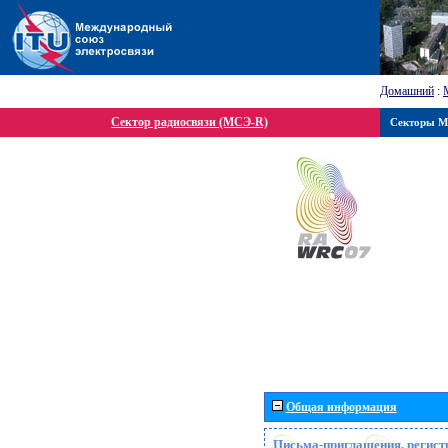
Домашний
:
Сектор радиосвязи (МСЭ-R)
Секторы 
Общая информация
Письма-приглашения, регист