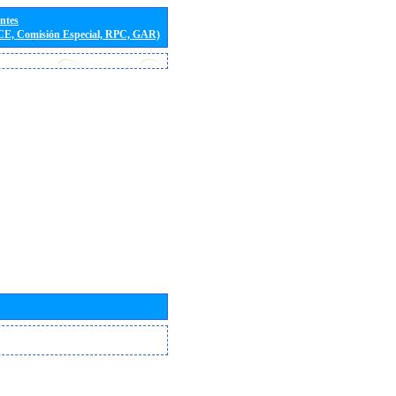
entes
(CE, Comisión Especial, RPC, GAR)