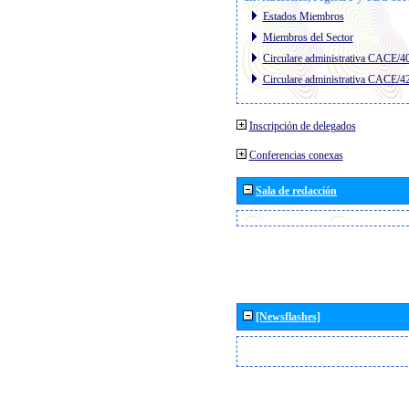
Estados Miembros
Miembros del Sector
Circulare administrativa CACE/4
Circulare administrativa CACE/4
Inscripción de delegados
Conferencias conexas
Sala de redacción
[Newsflashes]