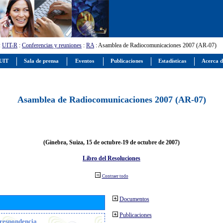
:
UIT-R
:
Conferencias y reuniones
:
RA
: Asamblea de Radiocomunicaciones 2007 (AR-07)
 UIT
Sala de prensa
Eventos
Publicaciones
Estadísticas
Acerca d
Asamblea de Radiocomunicaciones 2007 (AR-07)
(Ginebra, Suiza, 15 de octubre-19 de octubre de 2007)
Libro del Resoluciones
Contraer todo
Documentos
Publicaciones
orrespondencia