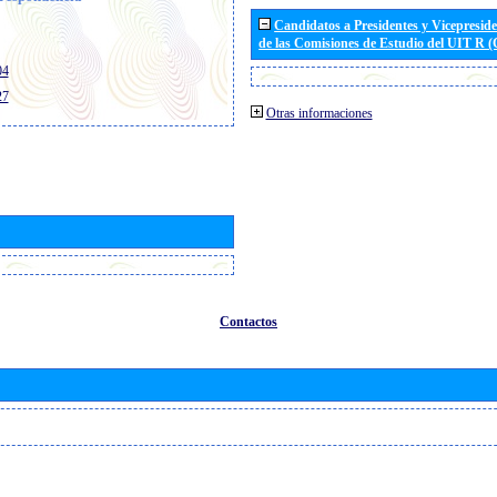
Candidatos a Presidentes y Vicepresid
de las Comisiones de Estudio del UIT R 
04
27
Otras informaciones
Contactos