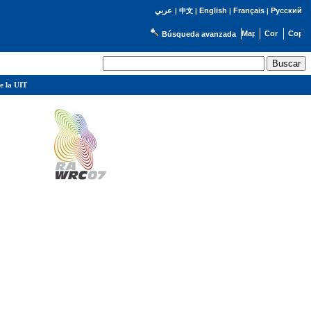
English
Français
Русский
عربي
|
中文
|
|
|
Búsqueda avanzada
e la UIT