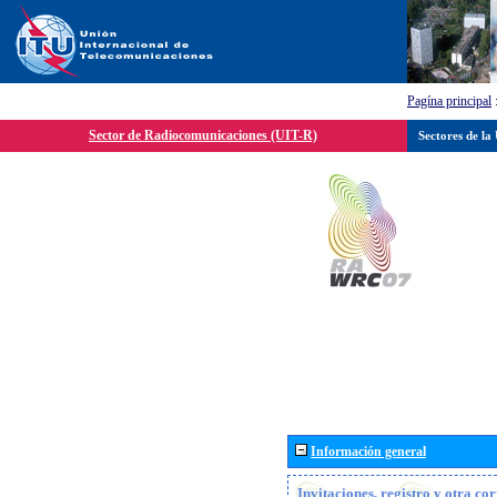
Pagína principal
Sector de Radiocomunicaciones (UIT-R)
Sectores de la
Información general
Invitaciones, registro y otra c