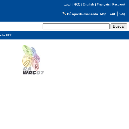
English
Français
Русский
عربي
|
中文
|
|
|
Búsqueda avanzada
e la UIT