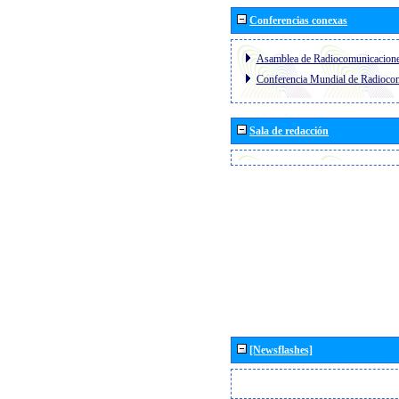
Conferencias conexas
Asamblea de Radiocomunicacion
Conferencia Mundial de Radioc
Sala de redacción
[Newsflashes]