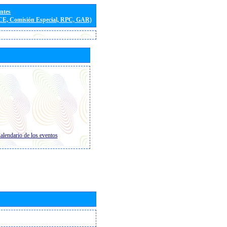
entes
(CE, Comisión Especial, RPC, GAR)
alendario de los eventos