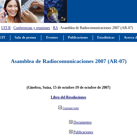
:
UIT-R
:
Conferencias y reuniones
:
RA
: Asamblea de Radiocomunicaciones 2007 (AR-07)
 UIT
Sala de prensa
Eventos
Publicaciones
Estadísticas
Acerca d
Asamblea de Radiocomunicaciones 2007 (AR-07)
(Ginebra, Suiza, 15 de octubre-19 de octubre de 2007)
Libro del Resoluciones
Contraer todo
Documentos
Publicaciones