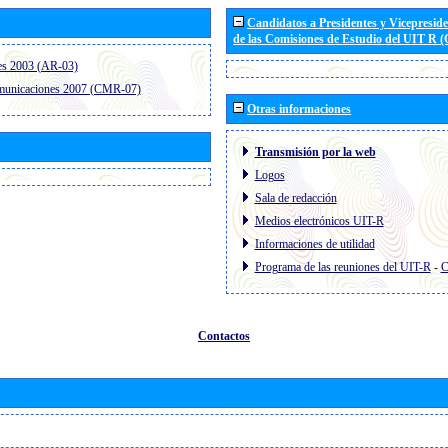
Candidatos a Presidentes y Vicepresid
de las Comisiones de Estudio del UIT R 
es 2003 (AR-03)
omunicaciones 2007 (CMR-07)
Otras informaciones
Transmisión por la web
Logos
Sala de redacción
Medios electrónicos UIT-R
Informaciones de utilidad
Programa de las reuniones del UIT-R
-
C
Contactos