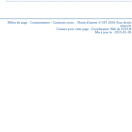
Début de page
-
Commentaires
-
Contactez-nous
-
Droits d'auteur © UIT 2026
Tous droits
réservés
Contact pour cette page :
Coordinateur Web de l'UIT-R
Mis à jour le : 2013-01-30