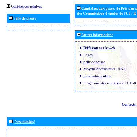
Conférences relatives
Candidats aux postes de Présidents 
des Commissions d'études de l'UIT-R
Salle de presse
Autres informations
Diffusion sur le web
Logos
Salle de presse
Moyens électroniques UIT-R
Informations utiles
Programme des réunions de l´UIT-R
Contacts
[Newsflashes]