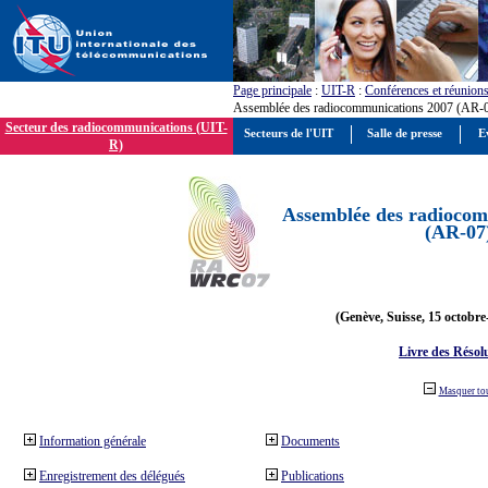
Page principale
:
UIT-R
:
Conférences et réunion
Assemblée des radiocommunications 2007 (AR-
Secteur des radiocommunications (UIT-
Secteurs de l'UIT
Salle de presse
E
R)
Assemblée des radiocom
(AR-07
(Genève, Suisse, 15 octobre
Livre des Résol
Masquer to
Information générale
Documents
Enregistrement des délégués
Publications