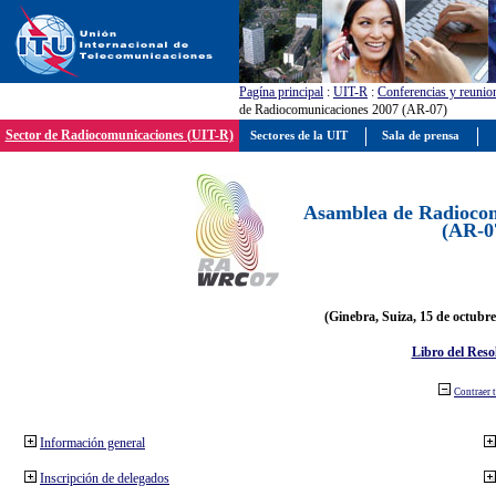
Pagína principal
:
UIT-R
:
Conferencias y reunio
de Radiocomunicaciones 2007 (AR-07)
Sector de Radiocomunicaciones (UIT-R)
Sectores de la UIT
Sala de prensa
Asamblea de Radiocom
(AR-0
(Ginebra, Suiza, 15 de octubre
Libro del Reso
Contraer 
Información general
Inscripción de delegados