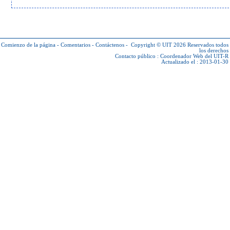
Comienzo de la página
-
Comentarios
-
Contáctenos
-
Copyright © UIT 2026
Reservados todos
los derechos
Contacto público :
Coordenador Web del UIT-R
Actualizado el : 2013-01-30