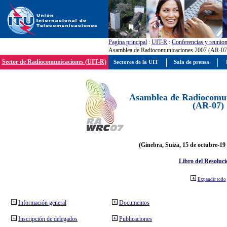
Pagína principal
:
UIT-R
:
Conferencias y reunio
Asamblea de Radiocomunicaciones 2007 (AR-07
Sector de Radiocomunicaciones (UIT-R)
Sectores de la UIT
Sala de prensa
Asamblea de Radiocomun
(AR-07)
(Ginebra, Suiza, 15 de octubre-19
Libro del Resoluci
Expandir todo
Información general
Documentos
Inscripción de delegados
Publicaciones