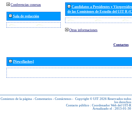
Conferencias conexas
Candidatos a Presidentes y Vicepreside
de las Comisiones de Estudio del UIT R 
Sala de redacción
Otras informaciones
Contactos
[Newsflashes]
Comienzo de la página
-
Comentarios
-
Contáctenos
-
Copyright © UIT 2026
Reservados todos
los derechos
Contacto público :
Coordenador Web del UIT-R
Actualizado el : 2013-01-30