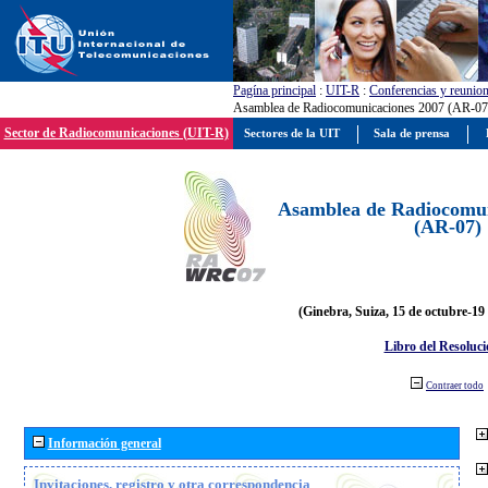
Pagína principal
:
UIT-R
:
Conferencias y reunio
Asamblea de Radiocomunicaciones 2007 (AR-07
Sector de Radiocomunicaciones (UIT-R)
Sectores de la UIT
Sala de prensa
Asamblea de Radiocomun
(AR-07)
(Ginebra, Suiza, 15 de octubre-19
Libro del Resoluci
Contraer todo
Información general
Invitaciones, registro y otra correspondencia