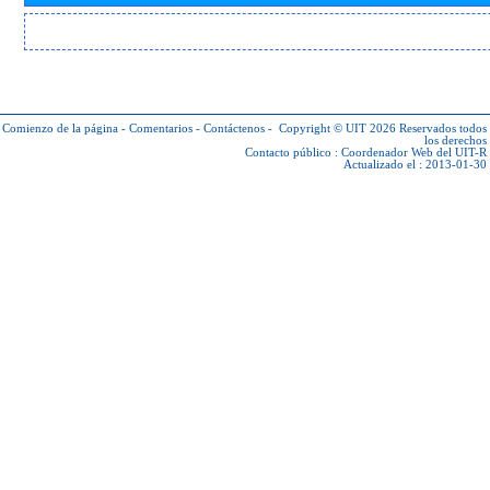
Comienzo de la página
-
Comentarios
-
Contáctenos
-
Copyright © UIT 2026
Reservados todos
los derechos
Contacto público :
Coordenador Web del UIT-R
Actualizado el : 2013-01-30