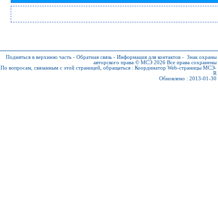
Подняться в верхнюю часть
-
Обратная связь
-
Информация для контактов
-
Знак охраны
авторского права © МСЭ 2026
Все права сохранены
По вопросам, связанным с этой страницей, обращаться :
Координатор Web-страницы МСЭ-
R
Обновлено : 2013-01-30