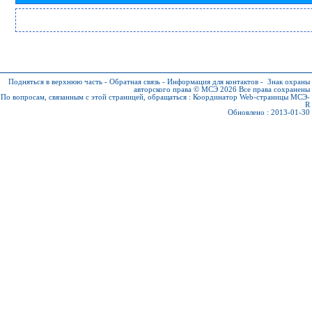
Подняться в верхнюю часть
-
Обратная связь
-
Информация для контактов
-
Знак охраны
авторского права © МСЭ 2026
Все права сохранены
По вопросам, связанным с этой страницей, обращаться :
Координатор Web-страницы МСЭ-
R
Обновлено : 2013-01-30