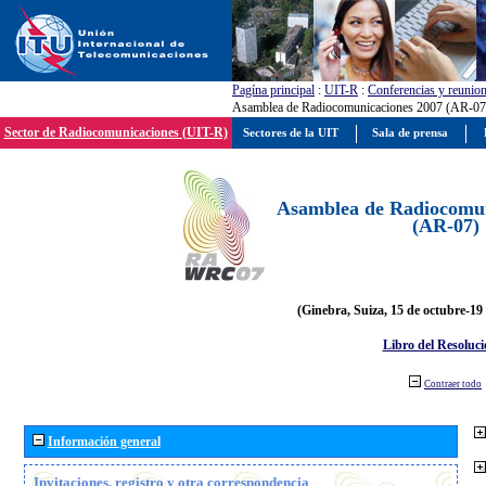
Pagína principal
:
UIT-R
:
Conferencias y reunio
Asamblea de Radiocomunicaciones 2007 (AR-07
Sector de Radiocomunicaciones (UIT-R)
Sectores de la UIT
Sala de prensa
Asamblea de Radiocomun
(AR-07)
(Ginebra, Suiza, 15 de octubre-19
Libro del Resoluci
Contraer todo
Información general
Invitaciones, registro y otra correspondencia