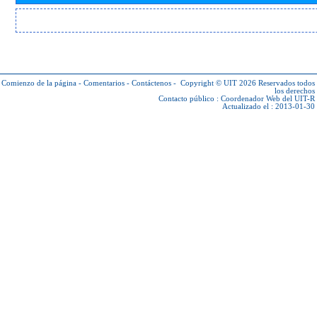
Comienzo de la página
-
Comentarios
-
Contáctenos
-
Copyright © UIT 2026
Reservados todos
los derechos
Contacto público :
Coordenador Web del UIT-R
Actualizado el : 2013-01-30