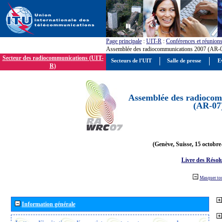
Page principale
:
UIT-R
:
Conférences et réunion
Assemblée des radiocommunications 2007 (AR-
Secteur des radiocommunications (UIT-
Secteurs de l'UIT
Salle de presse
E
R)
Assemblée des radiocom
(AR-07
(Genève, Suisse, 15 octobre
Livre des Résol
Masquer to
Information générale