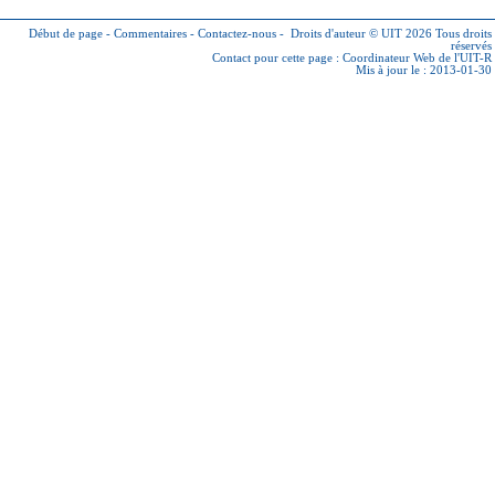
Début de page
-
Commentaires
-
Contactez-nous
-
Droits d'auteur © UIT 2026
Tous droits
réservés
Contact pour cette page :
Coordinateur Web de l'UIT-R
Mis à jour le : 2013-01-30