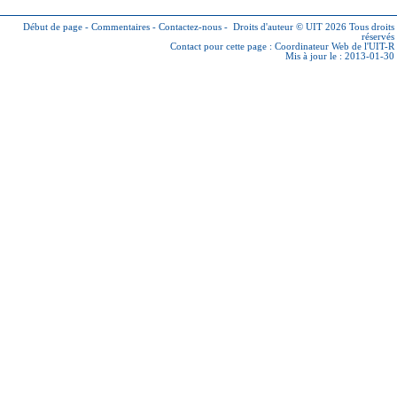
Début de page
-
Commentaires
-
Contactez-nous
-
Droits d'auteur © UIT 2026
Tous droits
réservés
Contact pour cette page :
Coordinateur Web de l'UIT-R
Mis à jour le : 2013-01-30