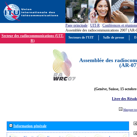
Page principale
:
UIT-R
:
Conférences et réunion
Assemblée des radiocommunications 2007 (AR-
Secteur des radiocommunications (UIT-
Secteurs de l'UIT
Salle de presse
E
R)
Assemblée des radiocom
(AR-07
(Genève, Suisse, 15 octobre
Livre des Résol
Masquer to
Information générale