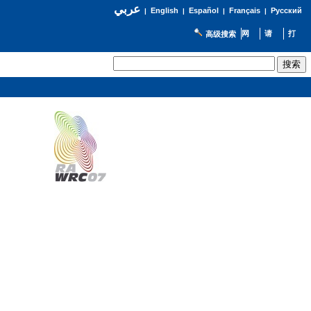
عربي
English
Español
Français
Русский
|
|
|
|
高级搜索