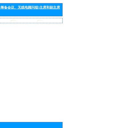
会筹备会议、无线电顾问组)主席和副主席