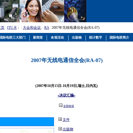
主页
:
ITU-R
； :
大会和会议
; :
RA
: 2007年无线电通信全会(RA-07)
国际电联三大部门
新闻室
各项活动
出版物
统计数字
国际电联简介
2007年无线电通信全会(RA-07)
(2007年10月15日-10月19日,瑞士,日内瓦)
«决议汇编»
全部收缩
文件
出版物