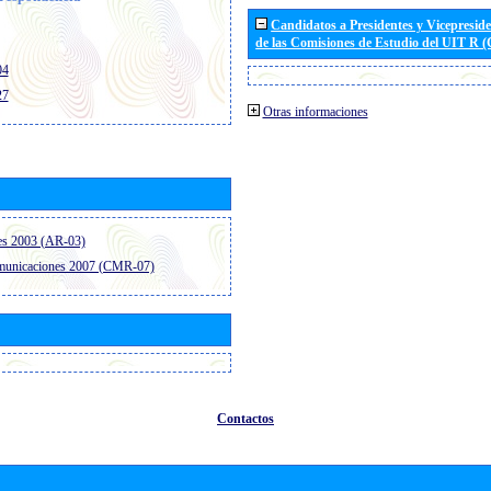
Candidatos a Presidentes y Vicepresid
de las Comisiones de Estudio del UIT R 
04
27
Otras informaciones
es 2003 (AR-03)
omunicaciones 2007 (CMR-07)
Contactos