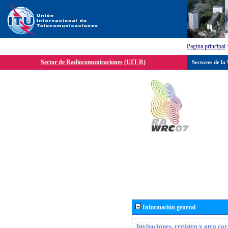
Pagína principal
Sector de Radiocomunicaciones (UIT-R)
Sectores de la
Información general
Invitaciones, registro y otra c