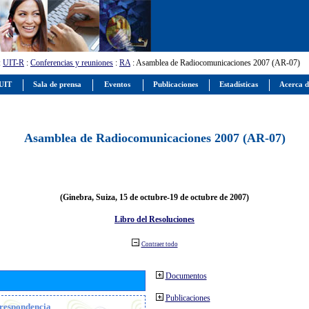
:
UIT-R
:
Conferencias y reuniones
:
RA
: Asamblea de Radiocomunicaciones 2007 (AR-07)
 UIT
Sala de prensa
Eventos
Publicaciones
Estadísticas
Acerca d
Asamblea de Radiocomunicaciones 2007 (AR-07)
(Ginebra, Suiza, 15 de octubre-19 de octubre de 2007)
Libro del Resoluciones
Contraer todo
Documentos
Publicaciones
orrespondencia