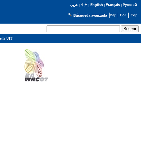
English
Français
Русский
عربي
|
中文
|
|
|
Búsqueda avanzada
e la UIT