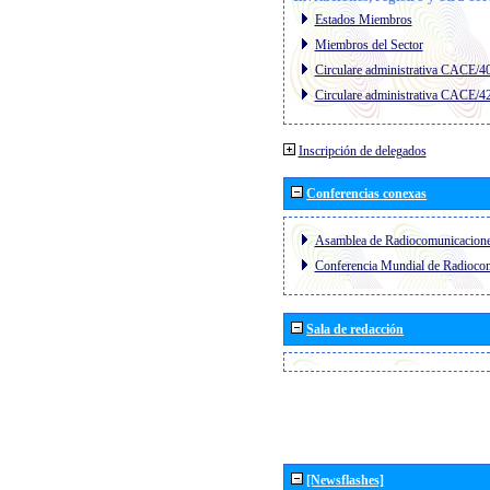
Estados Miembros
Miembros del Sector
Circulare administrativa CACE/4
Circulare administrativa CACE/4
Inscripción de delegados
Conferencias conexas
Asamblea de Radiocomunicacion
Conferencia Mundial de Radioc
Sala de redacción
[Newsflashes]