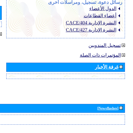
رسائل دعوة، تسجيل، ومراسلات أخرى
الدول الأعضاء
أعضاء القطاعات
النشرة الإدارية CACE/404
النشرة الإدارية CACE/427
تسجيل المندوبين
المؤتمرات ذات الصلة
غرفة الأخبار
[Newsflashes]