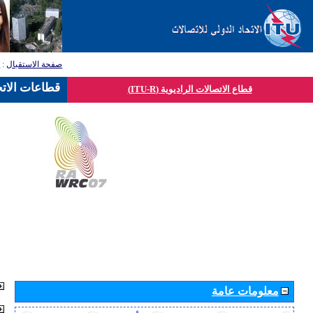
صفحة الاستقبال
:
ق
قطاعات الاتح
قطاع الاتصالات الراديوية (ITU-R)
معلومات عامة