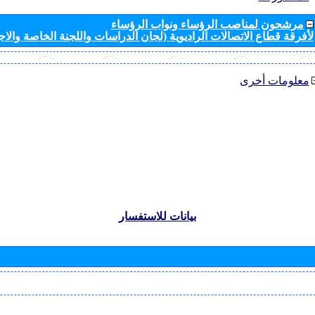
مرشحون لمناصب الرؤساء ونواب الرؤساء
لأفرقة قطاع الاتصالات الراديوية (لجان الدراسات واللجنة الخاصة والا
معلومات أخرى
بيانات للاستفسار