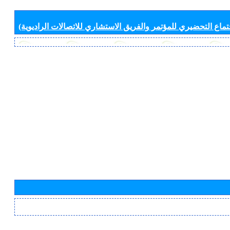
جتماع التحضيري للمؤتمر والفريق الاستشاري للاتصالات الراديوية)