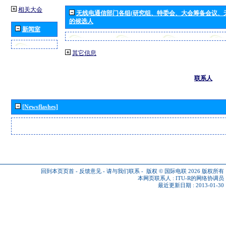
相关大会
无线电通信部门各组(研究组、特委会、大会筹备会议、
的候选人
新闻室
其它信息
联系人
[Newsflashes]
回到本页页首
-
反馈意见
-
请与我们联系
-
版权 © 国际电联 2026
版权所有
本网页联系人 :
ITU-R的网络协调员
最近更新日期 : 2013-01-30