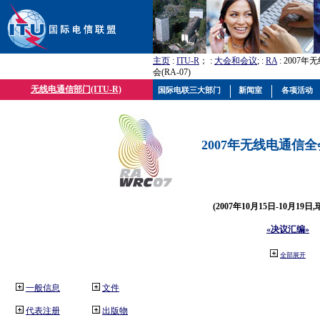
主页
:
ITU-R
； :
大会和会议
; :
RA
: 2007
会(RA-07)
无线电通信部门(ITU-R)
国际电联三大部门
新闻室
各项活动
2007年无线电通信全会(
(2007年10月15日-10月19日
«决议汇编»
全部展开
一般信息
文件
代表注册
出版物