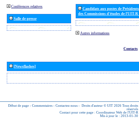
Conférences relatives
Candidats aux postes de Présidents 
des Commissions d'études de l'UIT-R
Salle de presse
Autres informations
Contacts
[Newsflashes]
Début de page
-
Commentaires
-
Contactez-nous
-
Droits d'auteur © UIT 2026
Tous droits
réservés
Contact pour cette page :
Coordinateur Web de l'UIT-R
Mis à jour le : 2013-01-30