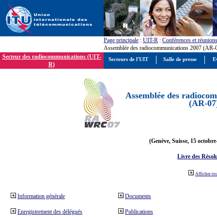
Page principale
:
UIT-R
:
Conférences et réunion
Assemblée des radiocommunications 2007 (AR-
Secteur des radiocommunications (UIT-
Secteurs de l'UIT
Salle de presse
E
R)
Assemblée des radiocom
(AR-07
(Genève, Suisse, 15 octobre
Livre des Résol
Afficher to
Information générale
Documents
Enregistrement des délégués
Publications