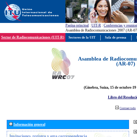
Pagína principal
:
UIT-R
:
Conferencias y reunio
Asamblea de Radiocomunicaciones 2007 (AR-07
Sector de Radiocomunicaciones (UIT-R)
Sectores de la UIT
Sala de prensa
Asamblea de Radiocomun
(AR-07)
(Ginebra, Suiza, 15 de octubre-19
Libro del Resoluci
Contraer todo
Información general
Invitaciones, registro y otra correspondencia