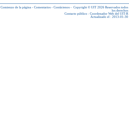
Comienzo de la página
-
Comentarios
-
Contáctenos
-
Copyright © UIT 2026
Reservados todos
los derechos
Contacto público :
Coordenador Web del UIT-R
Actualizado el : 2013-01-30