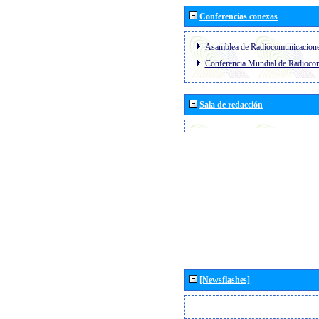
Conferencias conexas
Asamblea de Radiocomunicacion
Conferencia Mundial de Radioc
Sala de redacción
[Newsflashes]