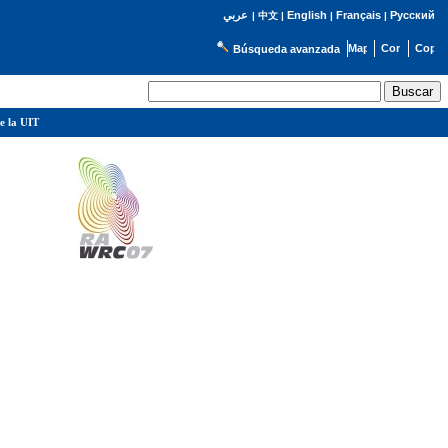
English
Français
Русский
عربي
|
中文
|
|
|
Búsqueda avanzada
e la UIT