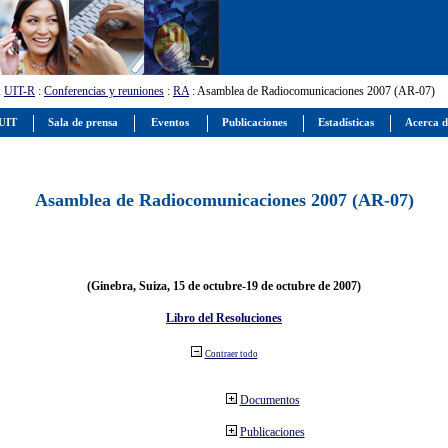
:
UIT-R
:
Conferencias y reuniones
:
RA
: Asamblea de Radiocomunicaciones 2007 (AR-07)
 UIT
Sala de prensa
Eventos
Publicaciones
Estadísticas
Acerca d
Asamblea de Radiocomunicaciones 2007 (AR-07)
(Ginebra, Suiza, 15 de octubre-19 de octubre de 2007)
Libro del Resoluciones
Contraer todo
Documentos
Publicaciones