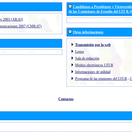
Candidatos a Presidentes y Vicepresid
de las Comisiones de Estudio del UIT R 
es 2003 (AR-03)
omunicaciones 2007 (CMR-07)
Otras informaciones
Transmisión por la web
Logos
Sala de redacción
Medios electrónicos UIT-R
Informaciones de utilidad
Programa de las reuniones del UIT-R
-
C
Contactos