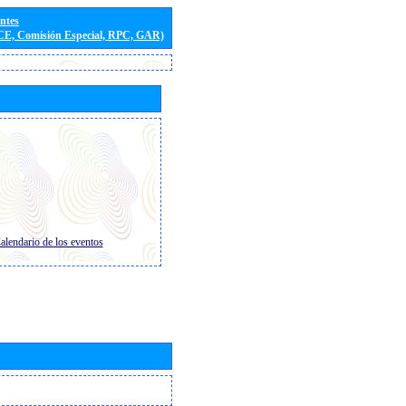
entes
(CE, Comisión Especial, RPC, GAR)
alendario de los eventos