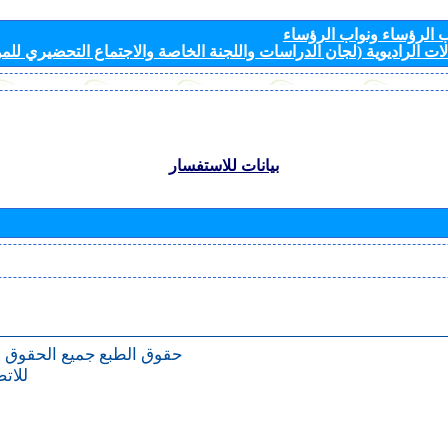
الرؤساء ونواب الرؤساء
ات الراديوية (لجان الدراسات واللجنة الخاصة والاجتماع التحضيري للمؤ
بيانات للاستفسار
حقوق الطبع
جميع الحقوق 
للات