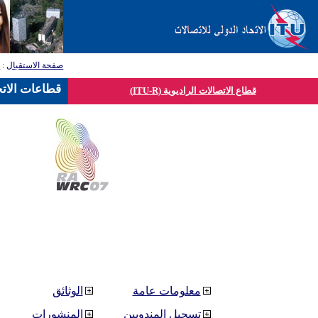
صفحة الاستقبال
:
ق
قطاعات الاتح
قطاع الاتصالات الراديوية (ITU-R)
معلومات عامة
الوثائق
تسجيل المندوبين
المنشورات