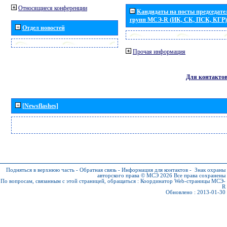
Относящиеся конференции
Кандидаты на посты председател
групп МСЭ-R (ИК, СК, ПСК, КГР)
Отдел новостей
Прочая информация
Для контакто
[Newsflashes]
Подняться в верхнюю часть
-
Обратная связь
-
Информация для контактов
-
Знак охраны
авторского права © МСЭ 2026
Все права сохранены
По вопросам, связанным с этой страницей, обращаться :
Координатор Web-страницы МСЭ-
R
Обновлено : 2013-01-30