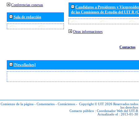
Conferencias conexas
Candidatos a Presidentes y Vicepreside
de las Comisiones de Estudio del UIT R 
Sala de redacción
Otras informaciones
Contactos
[Newsflashes]
Comienzo de la página
-
Comentarios
-
Contáctenos
-
Copyright © UIT 2026
Reservados todos
los derechos
Contacto público :
Coordenador Web del UIT-R
Actualizado el : 2013-01-30