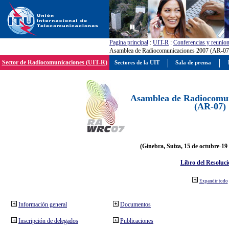
Pagína principal
:
UIT-R
:
Conferencias y reunio
Asamblea de Radiocomunicaciones 2007 (AR-07
Sector de Radiocomunicaciones (UIT-R)
Sectores de la UIT
Sala de prensa
Asamblea de Radiocomun
(AR-07)
(Ginebra, Suiza, 15 de octubre-19
Libro del Resoluci
Expandir todo
Información general
Documentos
Inscripción de delegados
Publicaciones