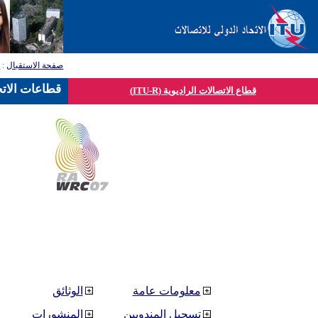
صفحة الاستقبال
:
ق
قطاعات الاتح
قطاع الاتصالات الراديوية (ITU-R)
معلومات عامة
الوثائق
تسجيل المندوبين
المنشورات