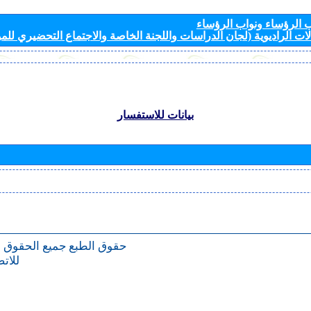
الرؤساء ونواب الرؤساء
ات الراديوية (لجان الدراسات واللجنة الخاصة والاجتماع التحضيري للمؤ
بيانات للاستفسار
حقوق الطبع
جميع الحقوق 
للات